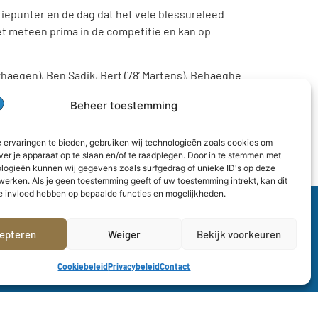
driepunter en de dag dat het vele blessureleed
et meteen prima in de competitie en kan op
erhaegen), Ben Sadik, Bert (78’ Martens), Behaeghe.
poleone, 82’ Soumah), Lenoir, Wakaka, Vande
Beheer toestemming
 ervaringen te bieden, gebruiken wij technologieën zoals cookies om
ver je apparaat op te slaan en/of te raadplegen. Door in te stemmen met
logieën kunnen wij gegevens zoals surfgedrag of unieke ID's op deze
werken. Als je geen toestemming geeft of uw toestemming intrekt, kan dit
e invloed hebben op bepaalde functies en mogelijkheden.
epteren
Weiger
Bekijk voorkeuren
Cookiebeleid
Privacybeleid
Contact