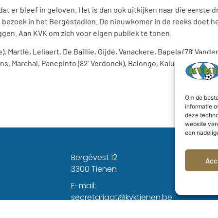
at er bleef in geloven. Het is dan ook uitkijken naar die eerste 
op bezoek in het Bergéstadion. De nieuwkomer in de reeks doet h
ggen. Aan KVK om zich voor eigen publiek te tonen.
 Martlé, Leliaert, De Baillie, Gijdé, Vanackere, Bapela (78’ Vand
, Marchal, Panepinto (82’ Verdonck), Balongo, Kaluanga (34’ Na
Om de beste
informatie o
deze techno
website ver
een nadelig
Bergévest 12
Acc
3300 Tienen
E-mail:
secretariaat@kvktienen.be