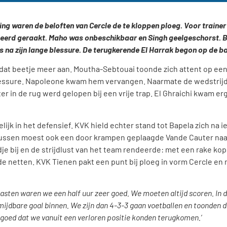
kking waren de beloften van Cercle de te kloppen ploeg. Voor train
erd geraakt. Maho was onbeschikbaar en Singh geelgeschorst. Bel
 na zijn lange blessure. De terugkerende El Harrak begon op de bank
dat beetje meer aan. Moutha-Sebtouai toonde zich attent op een
lessure. Napoleone kwam hem vervangen. Naarmate de wedstrijd
r in de rug werd gelopen bij een vrije trap. El Ghraichi kwam e
jk in het defensief. KVK hield echter stand tot Bapela zich na 
tussen moest ook een door krampen geplaagde Vande Cauter naar 
je bij en de strijdlust van het team rendeerde: met een rake kops
e netten. KVK Tienen pakt een punt bij ploeg in vorm Cercle e
asten waren we een half uur zeer goed. We moeten altijd scoren. In 
ijdbare goal binnen. We zijn dan 4-3-3 gaan voetballen en toonden d
goed dat we vanuit een verloren positie konden terugkomen.’