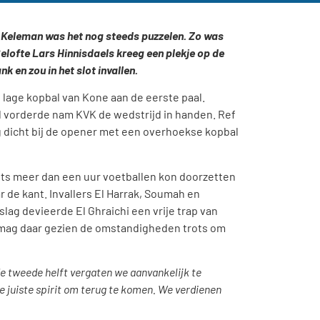
er Keleman was het nog steeds puzzelen. Zo was
ofte Lars Hinnisdaels kreeg een plekje op de
 en zou in het slot invallen.
 lage kopbal van Kone aan de eerste paal.
 vorderde nam KVK de wedstrijd in handen. Ref
rg dicht bij de opener met een overhoekse kopbal
iets meer dan een uur voetballen kon doorzetten
de kant. Invallers El Harrak, Soumah en
lag devieerde El Ghraichi een vrije trap van
n mag daar gezien de omstandigheden trots om
de tweede helft vergaten we aanvankelijk te
e juiste spirit om terug te komen. We verdienen