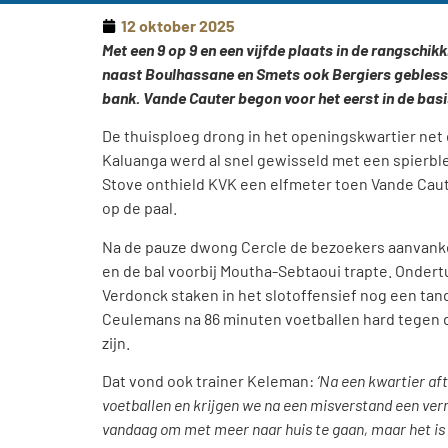
12 oktober 2025
Met een 9 op 9 en een vijfde plaats in de rangschi
naast Boulhassane en Smets ook Bergiers geblesse
bank. Vande Cauter begon voor het eerst in de basis
De thuisploeg drong in het openingskwartier net 
Kaluanga werd al snel gewisseld met een spierb
Stove onthield KVK een elfmeter toen Vande Caute
op de paal.
Na de pauze dwong Cercle de bezoekers aanvankeli
en de bal voorbij Moutha-Sebtaoui trapte. Onder
Verdonck staken in het slotoffensief nog een tand
Ceulemans na 86 minuten voetballen hard tegen d
zijn.
Dat vond ook trainer Keleman:
‘Na een kwartier aft
voetballen en krijgen we na een misverstand een verm
vandaag om met meer naar huis te gaan, maar het is 