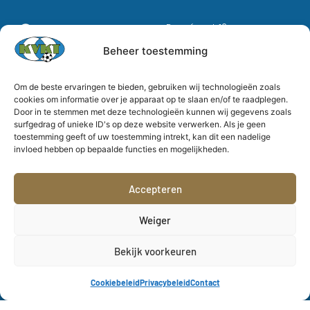
Bergévest 12
KVK Tienen Official
3300 Tienen
KVK Tienen Dames
Beheer toestemming
E-mail:
KVK Tienen
secretariaat@kvktienen.be
Om de beste ervaringen te bieden, gebruiken wij technologieën zoals
Academy
cookies om informatie over je apparaat op te slaan en/of te raadplegen.
KVK Tienen Official
Door in te stemmen met deze technologieën kunnen wij gegevens zoals
surfgedrag of unieke ID's op deze website verwerken. Als je geen
KVK Tienen Dames
toestemming geeft of uw toestemming intrekt, kan dit een nadelige
invloed hebben op bepaalde functies en mogelijkheden.
Accepteren
Weiger
Bekijk voorkeuren
Cookiebeleid
Privacybeleid
Contact