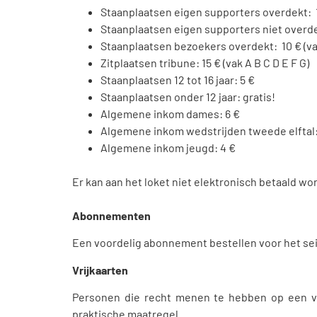
Staanplaatsen eigen supporters overdekt: 10
Staanplaatsen eigen supporters niet overdek
Staanplaatsen bezoekers overdekt: 10 € (va
Zitplaatsen tribune: 15 € (vak A B C D E F G)
Staanplaatsen 12 tot 16 jaar: 5 €
Staanplaatsen onder 12 jaar: gratis!
Algemene inkom dames: 6 €
Algemene inkom wedstrijden tweede elftal:
Algemene inkom jeugd: 4 €
Er kan aan het loket niet elektronisch betaald wo
Abonnementen
Een voordelig abonnement bestellen voor het se
Vrijkaarten
Personen die recht menen te hebben op een vr
praktische maatregel.