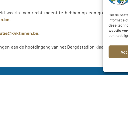
heid waarin men recht meent te hebben op een gratis toegan
Om de beste
en.be
.
informatie o
deze techno
website ver
atie@kvktienen.be
.
een nadelig
gingen’ aan de hoofdingang van het Bergéstadion klaarliggen.
Acc
Bergévest 12
3300 Tienen
E-mail:
secretariaat@kvktienen.be