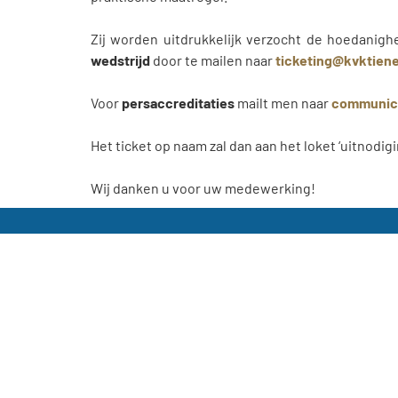
Zij worden uitdrukkelijk verzocht de hoedanig
wedstrijd
door te mailen naar
ti
cketing@kvktien
Voor
persaccreditaties
mailt men naar
communic
Het ticket op naam zal dan aan het loket ‘uitnodi
Wij danken u voor uw medewerking!
KVK Tienen Official
KVK Tienen Dames
KVK Tienen Academy
KVK Tienen Official
KVK Tienen Dames