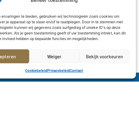
Beheer toestemming
gskaart minstens
36 uur voor de aanvang van de
 ervaringen te bieden, gebruiken wij technologieën zoals cookies om
ver je apparaat op te slaan en/of te raadplegen. Door in te stemmen met
logieën kunnen wij gegevens zoals surfgedrag of unieke ID's op deze
werken. Als je geen toestemming geeft of uw toestemming intrekt, kan dit
e invloed hebben op bepaalde functies en mogelijkheden.
epteren
Weiger
Bekijk voorkeuren
Cookiebeleid
Privacybeleid
Contact