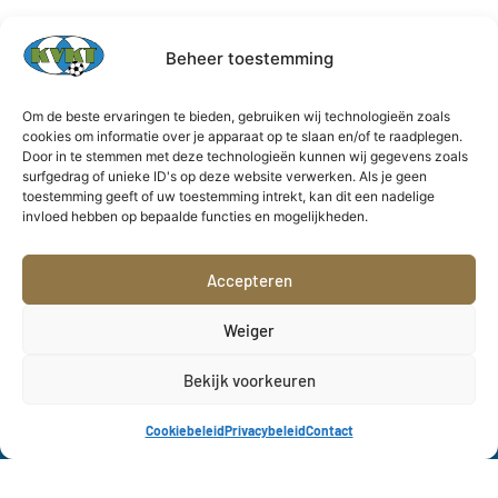
Beheer toestemming
Om de beste ervaringen te bieden, gebruiken wij technologieën zoals
cookies om informatie over je apparaat op te slaan en/of te raadplegen.
Door in te stemmen met deze technologieën kunnen wij gegevens zoals
surfgedrag of unieke ID's op deze website verwerken. Als je geen
toestemming geeft of uw toestemming intrekt, kan dit een nadelige
Bergévest 12
KVK Tienen Official
invloed hebben op bepaalde functies en mogelijkheden.
3300 Tienen
KVK Tienen Dames
E-mail:
Accepteren
KVK Tienen
secretariaat@kvktienen.be
Academy
Weiger
KVK Tienen Official
Bekijk voorkeuren
KVK Tienen Dames
Cookiebeleid
Privacybeleid
Contact