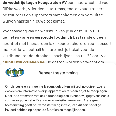
de wedstrijd tegen Hoogstraten VV
een mooi afscheid voor
DIP’ke waarbij vrienden, oud-teamgenoten, oud-trainers,
bestuurders en supporters samenkomen om hem uit te
wuiven naar zijn nieuwe toekomst.
Voor aanvang van de wedstrijd kan je in onze Club 100
genieten van een
verzorgde footlunch
bestaande uit een
aperitief met hapjes, een luxe koude schotel en een dessert
met koffie. Je betaalt 50 euro incl. je ticket voor de
zittribune, zonder dranken. Inschrijven kan tot 20 april via
club100@kvktienen.be
. De gasten worden verwacht om
12.30 uur.
Beheer toestemming
Een wedstrijd om niet te missen dus! Tot dan bij KVK!
Om de beste ervaringen te bieden, gebruiken wij technologieën zoals
cookies om informatie over je apparaat op te slaan en/of te raadplegen.
Door in te stemmen met deze technologieën kunnen wij gegevens zoals
surfgedrag of unieke ID's op deze website verwerken. Als je geen
toestemming geeft of uw toestemming intrekt, kan dit een nadelige
invloed hebben op bepaalde functies en mogelijkheden.