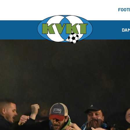
FOOT
DA