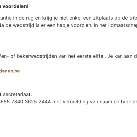
a voordelen!
untje in de rug en krijg je niet enkel een zitplaats op de 
a de wedstrijd is er een hapje voorzien. In het lidmaatscha
j oefen- of bekerwedstrijden van het eerste elftal. Je kan a
tienen.be
t secretariaat.
 op BE55 7340 3625 2444 met vermelding van naam en type 