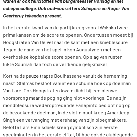
waren er ook felicitaties van burgemeester Holslag en het
schepencollege. Ook oud-voorzitters Schepers en Roger Van
Geerteruy tekenden present.
In het eerste kwart van de partij kreeg vooral Wakaka twee
prima kansen om de score te openen. Ondertussen moest bij
Hoogstraten Van De Vel naar de kant met een knieblessure.
Tegen de gang van het spel in kon Augustynen met een
overhoekse kopbal de score openen. Op slag van rusten
lukte Soumah dan toch de verdiende gelijkmaker.
Kort na de pauze trapte Boulhassane vanuit de herneming
naast. Stalmas besloot vanuit een schuine hoek op doelman
Van Lare. Ook Hoogstraten kwam dicht bij een nieuwe
voorsprong maar de poging ging nipt voorlangs. De na zijn
mondblessure wederoptredende Panepinto besloot nog op
de bezoekende doelman. In de slotminuut kreeg Amardeep
Singh een vervanging met erehaag van zijn ploegmakkers.
Belofte Lars Hinnisdaels kreeg symbolisch zijn eerste
speelminuten in het eerste elftal. Of hoe ook de clublegende