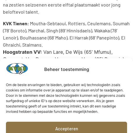
na zestien seizoenen eerste elftal plaatsmaakt voor jong
beloftevol talent.
KVK Tienen:
Moutha-Sebtaoui, Rottiers, Ceulemans, Soumah
(78’ Boroto), Marchal, Singh (89’ Hinnisdaels), Wakaka (78’
Lenoir), Boulhassane (68’ Maho), El Harrak (68’ Panepinto), El
Ghraichi, Stalmans.
Hoogstraten VV:
Van Lare, De Wijs (65’ Mfumu),
Cassaert, Van Dooren, Vermeeren, Voca (65’ Regouin),
Van De Vel (16’ Brandt, 65’ Bellens), Havermans,
Beheer toestemming
Verheyen, Meeuwis, Augustynen.
Doelpunten:
30’ Augustynen (0-1), 44’ Soumah (1-1)
Om de beste ervaringen te bieden, gebruiken wij technologieën zoals
Geel:
Verheyen, Bellens
cookies om informatie over je apparaat op te slaan en/of te raadplegen.
Scheidsrechter:
Bram Eeckhout
Door in te stemmen met deze technologieën kunnen wij gegevens zoals
surfgedrag of unieke ID's op deze website verwerken. Als je geen
toestemming geeft of uw toestemming intrekt, kan dit een nadelige
invloed hebben op bepaalde functies en mogelijkheden.
Accepteren
Bergévest 12
KVK Tienen Official