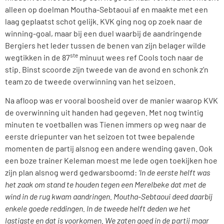
alleen op doelman Moutha-Sebtaoui af en maakte met een
laag geplaatst schot gelijk. KVK ging nog op zoek naar de
winning-goal, maar bij een duel waarbij de aandringende
Bergiers het leder tussen de benen van zijn belager wilde
ste
wegtikken in de 87
minuut wees ref Cools toch naar de
stip. Binst scoorde zijn tweede van de avond en schonk z’n
team zo de tweede overwinning van het seizoen.
Na afloop was er vooral boosheid over de manier waarop KVK
de overwinning uit handen had gegeven. Met nog twintig
minuten te voetballen was Tienen immers op weg naar de
eerste driepunter van het seizoen tot twee bepalende
momenten de partij alsnog een andere wending gaven. Ook
een boze trainer Keleman moest me lede ogen toekijken hoe
zijn plan alsnog werd gedwarsboomd:
‘In de eerste helft was
het zaak om stand te houden tegen een Merelbeke dat met de
wind in de rug kwam aandringen. Moutha-Sebtaoui deed daarbij
enkele goede reddingen. In de tweede helft deden we het
lastigste en dat is voorkomen. We zaten goed in de partij maar