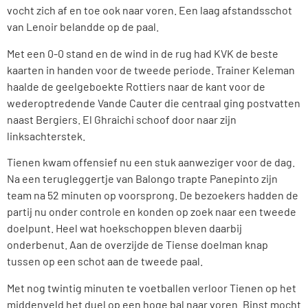
vocht zich af en toe ook naar voren. Een laag afstandsschot
van Lenoir belandde op de paal.
Met een 0-0 stand en de wind in de rug had KVK de beste
kaarten in handen voor de tweede periode. Trainer Keleman
haalde de geelgeboekte Rottiers naar de kant voor de
wederoptredende Vande Cauter die centraal ging postvatten
naast Bergiers. El Ghraichi schoof door naar zijn
linksachterstek.
Tienen kwam offensief nu een stuk aanweziger voor de dag.
Na een terugleggertje van Balongo trapte Panepinto zijn
team na 52 minuten op voorsprong. De bezoekers hadden de
partij nu onder controle en konden op zoek naar een tweede
doelpunt. Heel wat hoekschoppen bleven daarbij
onderbenut. Aan de overzijde de Tiense doelman knap
tussen op een schot aan de tweede paal.
Met nog twintig minuten te voetballen verloor Tienen op het
middenveld het duel op een hoge bal naar voren. Binst mocht