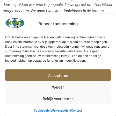
daarna pakken we twee tegengoals die we gerust amateuristisch
mogen noemen. We gaan twee keer individueel in de fout op
momenten dat we het duel zelfs niet moesten aangaan. De
hoeveelste penalty geven we al weg dit seizoen? Als we deze
Beheer toestemming
fouten blijven opstapelen kunnen we geen match winnen.’
Om de beste ervaringen te bieden, gebruiken wij technologieën zoals
Volgende zondag wacht opnieuw een verplaatsing. Dat gaat
cookies om informatie over je apparaat op te slaan en/of te raadplegen.
het naar de U23 van Cercle Brugge.
Door in te stemmen met deze technologieën kunnen wij gegevens zoals
surfgedrag of unieke ID's op deze website verwerken. Als je geen
KFC Merelbeke:
Van Damme, Gordts, Verhelst, Rogiers,
toestemming geeft of uw toestemming intrekt, kan dit een nadelige
invloed hebben op bepaalde functies en mogelijkheden.
Thienpont, Antwi Manu (67’ El Boutaibe),N’Guettia (67’
Ponnet), Mazouz (67’ Kyeremeh), Bello Rivero (83’ Bello
Rivero), De Ruyver, Binst.
Accepteren
KVK Tienen:
Moutha-Sebtouai, Rottiers (46’ Vande Cauter),
Bergiers, Ceulemans, Marchal (67’ Wakaka), Panepinto,
Weiger
Balongo, Singh, Kaluanga, Lenoir (82’ Soumah), El Ghraichi.
Bekijk voorkeuren
Doelpunten:
56′ Panepinto (0-1), 70′ Binst (1-1), 87′ Binst (1-
2, pen.)
Cookiebeleid
Privacybeleid
Contact
Geel:
Singh, N’Guettia, Rottiers, Balongo, Rogiers, Lenoir,