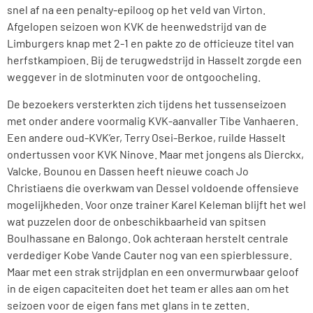
snel af na een penalty-epiloog op het veld van Virton.
Afgelopen seizoen won KVK de heenwedstrijd van de
Limburgers knap met 2-1 en pakte zo de officieuze titel van
herfstkampioen. Bij de terugwedstrijd in Hasselt zorgde een
weggever in de slotminuten voor de ontgoocheling.
De bezoekers versterkten zich tijdens het tussenseizoen
met onder andere voormalig KVK-aanvaller Tibe Vanhaeren.
Een andere oud-KVK’er, Terry Osei-Berkoe, ruilde Hasselt
ondertussen voor KVK Ninove. Maar met jongens als Dierckx,
Valcke, Bounou en Dassen heeft nieuwe coach Jo
Christiaens die overkwam van Dessel voldoende offensieve
mogelijkheden. Voor onze trainer Karel Keleman blijft het wel
wat puzzelen door de onbeschikbaarheid van spitsen
Boulhassane en Balongo. Ook achteraan herstelt centrale
verdediger Kobe Vande Cauter nog van een spierblessure.
Maar met een strak strijdplan en een onvermurwbaar geloof
in de eigen capaciteiten doet het team er alles aan om het
seizoen voor de eigen fans met glans in te zetten.