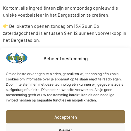
Kortom: alle ingrediënten zijn er om zondag opnieuw die
unieke voetbalsfeer in het Bergéstadion te creëren!
De loketten openen zondag om 13.45 uur. Op
zaterdagochtend is er tussen 9 en 12 uur een voorverkoop in
het Bergéstadion.
Bezoekers kunnen parkeren op de parking Gamma/Aldi en
in de Molenstraat. De parking ter hoogte van het KBIVB
Beheer toestemming
(bocht Molenstraat ter hoogte van huisnummer 25) wordt
eveneens opengesteld voor de bezoekers. Bezoekers
Om de beste ervaringen te bieden, gebruiken wij technologieën zoals
kunnen aan het loket en drankstand enkel cash betalen.
cookies om informatie over je apparaat op te slaan en/of te raadplegen.
Door in te stemmen met deze technologieën kunnen wij gegevens zoals
surfgedrag of unieke ID's op deze website verwerken. Als je geen
toestemming geeft of uw toestemming intrekt, kan dit een nadelige
invloed hebben op bepaalde functies en mogelijkheden.
Bergévest 12
KVK Tienen Official
Accepteren
3300 Tienen
KVK Tienen Dames
Weiger
E-mail: