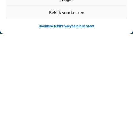
KVK Tienen
secretariaat@kvktienen.be
Academy
Bekijk voorkeuren
KVK Tienen Official
Cookiebeleid
Privacybeleid
Contact
KVK Tienen Dames