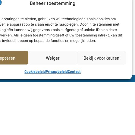
Beheer toestemming
 ervaringen te bieden, gebruiken wij technologieën zoals cookies om
 op zondag 29 juni in het Bergéstadion tegen
ver je apparaat op te slaan en/of te raadplegen. Door in te stemmen met
het werk te zien.
logieën kunnen wij gegevens zoals surfgedrag of unieke ID's op deze
en op 21 juli. Met uitwedstrijden bij KVC
werken. Als je geen toestemming geeft of uw toestemming intrekt, kan dit
e invloed hebben op bepaalde functies en mogelijkheden.
en.
géstadion het rijtje oefenwedstrijden compleet.
an ook in de gaten!
epteren
Weiger
Bekijk voorkeuren
Cookiebeleid
Privacybeleid
Contact