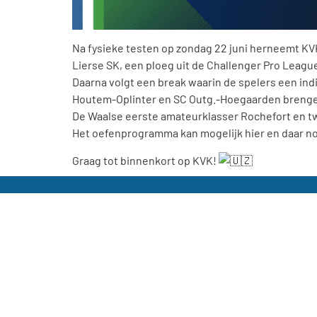
Na fysieke testen op zondag 22 juni herneemt KVK
Lierse SK, een ploeg uit de Challenger Pro Leag
Daarna volgt een break waarin de spelers een ind
Houtem-Oplinter en SC Outg.-Hoegaarden brengen
De Waalse eerste amateurklasser Rochefort en tw
Het oefenprogramma kan mogelijk hier en daar no
Graag tot binnenkort op KVK!
KVK Tienen Official
KVK Tienen Dames
KVK Tienen Academy
KVK Tienen Official
KVK Tienen Dames